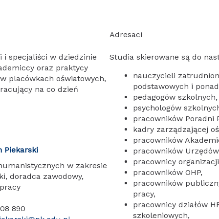
Adresaci
i specjaliści w dziedzinie
Studia skierowane są do nas
ademiccy oraz praktycy
nauczycieli zatrudnio
w placówkach oświatowych,
podstawowych i pona
pracujący na co dzień
pedagogów szkolnych,
psychologów szkolnyc
pracowników Poradni 
kadry zarządzającej oś
pracowników Akademick
 Piekarski
pracowników Urzędów 
pracownicy organizacj
humanistycznych w zakresie
pracowników OHP,
ki, doradca zawodowy,
pracowników publiczny
pracy
pracy,
pracownicy działów HR
608 890
szkoleniowych,