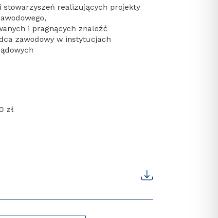
 stowarzyszeń realizujących projekty
zawodowego,
wanych i pragnących znaleźć
adca zawodowy w instytucjach
ządowych
0 zł