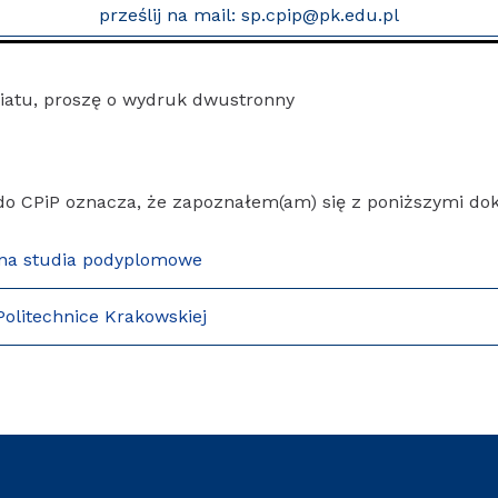
prześlij na mail: sp.cpip@pk.edu.pl
riatu, proszę o wydruk dwustronny
do CPiP oznacza, że zapoznałem(am) się z poniższymi d
 na studia podyplomowe
litechnice Krakowskiej