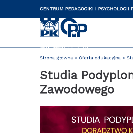
Przejdź
CENTRUM PEDAGOGIKI I PSYCHOLOGII 
do
zawartości
strony
Strona główna
Oferta edukacyjna
St
PL
Studia Podyplo
Zawodowego