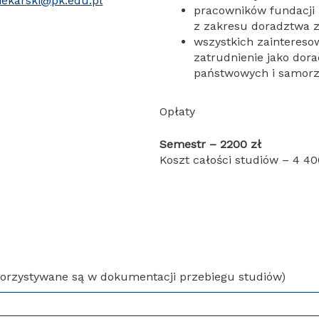
iekarski@pk.edu.pl
pracowników fundacji i
z zakresu doradztwa 
wszystkich zaintereso
zatrudnienie jako dor
państwowych i samor
Opłaty
Semestr – 2200 zł
Koszt całości studiów – 4 40
orzystywane są w dokumentacji przebiegu studiów)