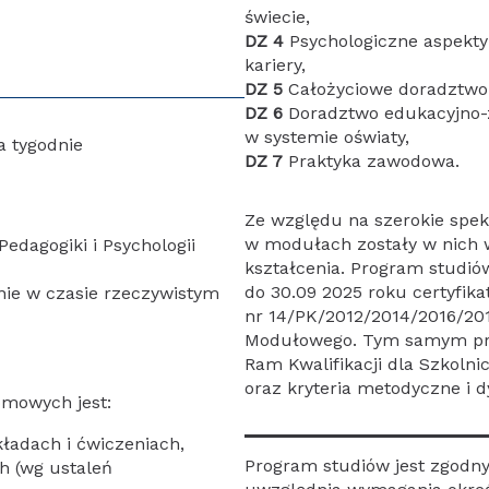
świecie,
DZ 4
Psychologiczne aspekt
kariery,
DZ 5
Całożyciowe doradztwo 
DZ 6
Doradztwo edukacyjno
w systemie oświaty,
a tygodnie
DZ 7
Praktyka zawodowa.
Ze względu na szerokie spek
w modułach zostały w nich 
edagogiki i Psychologii
kształcenia. Program studi
do 30.09 2025 roku certyfikat
nie w czasie rzeczywistym
nr 14/PK/2012/2014/2016/2019
Modułowego. Tym samym pr
Ram Kwalifikacji dla Szkolni
oraz kryteria metodyczne i 
mowych jest:
kładach i ćwiczeniach,
Program studiów jest zgodny
h (wg ustaleń