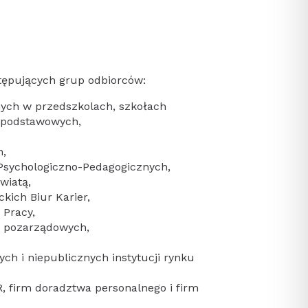
tępujących grup odbiorców:
nych w przedszkolach, szkołach
dpodstawowych,
h,
Psychologiczno-Pedagogicznych,
wiatą,
ich Biur Karier,
Pracy,
i pozarządowych,
ch i niepublicznych instytucji rynku
, firm doradztwa personalnego i firm