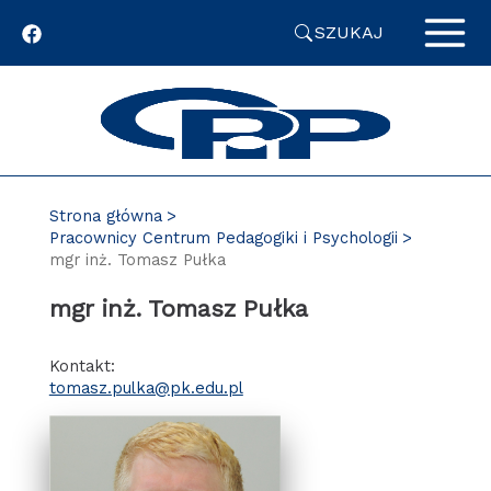
Przejdź
SZUKAJ
do
zawartości
strony
Strona główna
Pracownicy Centrum Pedagogiki i Psychologii
mgr inż. Tomasz Pułka
mgr inż. Tomasz Pułka
Kontakt:
tomasz.pulka@pk.edu.pl