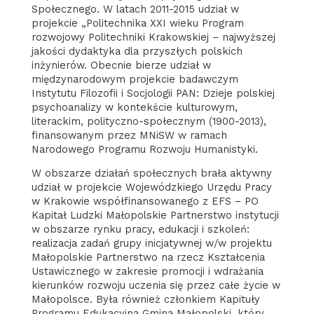
Społecznego. W latach 2011-2015 udział w
projekcie „Politechnika XXI wieku Program
rozwojowy Politechniki Krakowskiej – najwyższej
jakości dydaktyka dla przyszłych polskich
inżynierów. Obecnie bierze udział w
międzynarodowym projekcie badawczym
Instytutu Filozofii i Socjologii PAN: Dzieje polskiej
psychoanalizy w kontekście kulturowym,
literackim, polityczno-społecznym (1900-2013),
finansowanym przez MNiSW w ramach
Narodowego Programu Rozwoju Humanistyki.
W obszarze działań społecznych brała aktywny
udział w projekcie Wojewódzkiego Urzędu Pracy
w Krakowie współfinansowanego z EFS – PO
Kapitał Ludzki Małopolskie Partnerstwo instytucji
w obszarze rynku pracy, edukacji i szkoleń:
realizacja zadań grupy inicjatywnej w/w projektu
Małopolskie Partnerstwo na rzecz Kształcenia
Ustawicznego w zakresie promocji i wdrażania
kierunków rozwoju uczenia się przez całe życie w
Małopolsce. Była również członkiem Kapituły
Programu Edukacyjna Gmina Małopolski, który