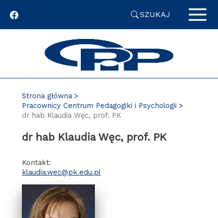
Przejdź
SZUKAJ
do
zawartości
strony
Strona główna
Pracownicy Centrum Pedagogiki i Psychologii
dr hab Klaudia Węc, prof. PK
dr hab Klaudia Węc, prof. PK
Kontakt:
klaudia.wec@pk.edu.pl