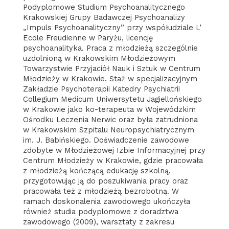
Podyplomowe Studium Psychoanalitycznego
Krakowskiej Grupy Badawczej Psychoanalizy
„Impuls Psychoanalityczny” przy współudziale L’
Ecole Freudienne w Paryżu, licencję
psychoanalityka. Praca z młodzieżą szczególnie
uzdolnioną w Krakowskim Młodzieżowym
Towarzystwie Przyjaciół Nauk i Sztuk w Centrum
Młodzieży w Krakowie. Staż w specjalizacyjnym
Zakładzie Psychoterapii Katedry Psychiatrii
Collegium Medicum Uniwersytetu Jagiellońskiego
w Krakowie jako ko-terapeuta w Wojewódzkim
Ośrodku Leczenia Nerwic oraz była zatrudniona
w Krakowskim Szpitalu Neuropsychiatrycznym
im. J. Babińskiego. Doświadczenie zawodowe
zdobyte w Młodzieżowej Izbie Informacyjnej przy
Centrum Młodzieży w Krakowie, gdzie pracowała
z młodzieżą kończącą edukację szkolną,
przygotowując ją do poszukiwania pracy oraz
pracowała też z młodzieżą bezrobotną. W
ramach doskonalenia zawodowego ukończyła
również studia podyplomowe z doradztwa
zawodowego (2009), warsztaty z zakresu