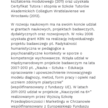
kształcenia modułowego (2011) oraz uzyskała
Certyfikat Tutora I stopnia w Szkole Tutorów
Akademickich Collegium Wratislaviense we
Wrocławiu (2013).
W rozwoju naukowym ma na swoim koncie udział
w grantach naukowych, projektach badawczych,
dydaktycznych oraz rozwojowych. W roku 2006
uzyskała grant KBN na realizację indywidualnego
projektu badawczego pt. Radykalność
humanistyczna w pedagogice a
psychoanalityczne konteksty w sporze o
kompetencje wychowawcze. Wzięła udział w
międzynarodowym projekcie badawczym na lata
2007-2013 pt. „Nauka – Sztuka – Edukacja
opracowanie i upowszechnienie innowacyjnego
modelu diagnozy, metod, form pracy i opieki nad
uczniem zdolnym plastycznie”
(współfinansowany z funduszy UE). W latach
2011-2012 udział w projekcie „Nauczyciel na 6+”
realizowanym przez Wyższą Szkołę
Przedsiębiorczości i Marketingu w Chrzanowie
współfinansowany z Europejskiego Funduszu