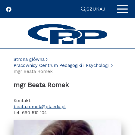
Przejdź
SZUKAJ
do
zawartości
strony
Strona główna
Pracownicy Centrum Pedagogiki i Psychologii
mgr Beata Romek
mgr Beata Romek
Kontakt:
beata.romek@pk.edu.pl
tel. 690 510 104